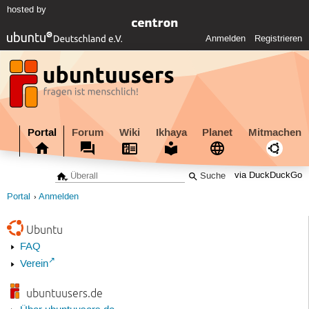
hosted by
Anmelden
Registrieren
Portal
Forum
Wiki
Ikhaya
Planet
Mitmachen
via DuckDuckGo
Portal
Anmelden
Ubuntu
FAQ
Verein
ubuntuusers.de