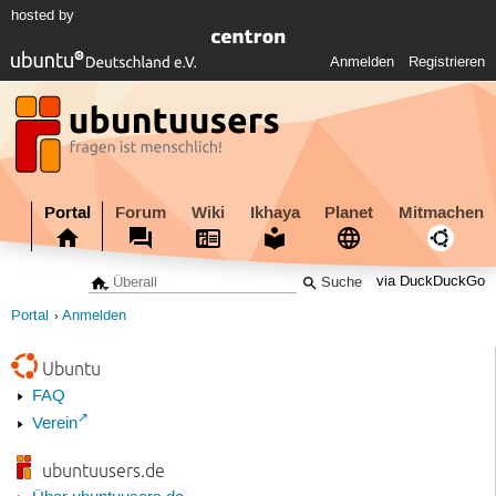
hosted by
Anmelden
Registrieren
Portal
Forum
Wiki
Ikhaya
Planet
Mitmachen
via DuckDuckGo
Portal
Anmelden
Ubuntu
FAQ
Verein
ubuntuusers.de