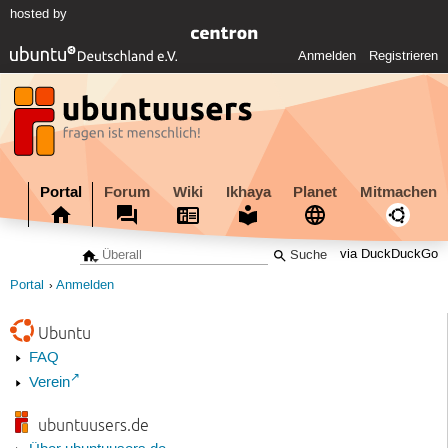
hosted by
Anmelden
Registrieren
Portal
Forum
Wiki
Ikhaya
Planet
Mitmachen
via DuckDuckGo
Portal
Anmelden
Ubuntu
FAQ
Verein
ubuntuusers.de