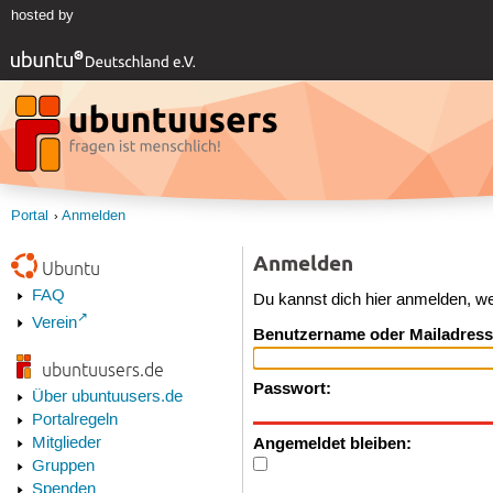
hosted by
Portal
Anmelden
Anmelden
Ubuntu
FAQ
Du kannst dich hier anmelden, w
Verein
Benutzername oder Mailadress
ubuntuusers.de
Passwort:
Über ubuntuusers.de
Portalregeln
Angemeldet bleiben:
Mitglieder
Gruppen
Spenden