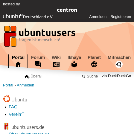
hosted by
Anmelden
Registrieren
Portal
Forum
Wiki
Ikhaya
Planet
Mitmachen
via DuckDuckGo
Portal
Anmelden
Ubuntu
FAQ
Verein
ubuntuusers.de