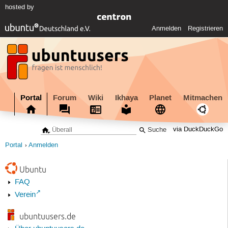
hosted by
Anmelden
Registrieren
Portal
Forum
Wiki
Ikhaya
Planet
Mitmachen
via DuckDuckGo
Portal
Anmelden
Ubuntu
FAQ
Verein
ubuntuusers.de