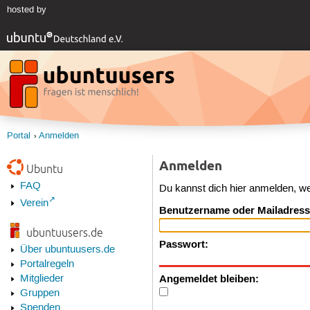
hosted by
Portal
Anmelden
Anmelden
Ubuntu
FAQ
Du kannst dich hier anmelden, w
Verein
Benutzername oder Mailadress
ubuntuusers.de
Passwort:
Über ubuntuusers.de
Portalregeln
Angemeldet bleiben:
Mitglieder
Gruppen
Spenden