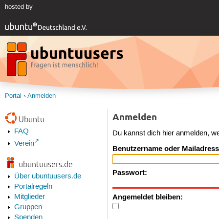
hosted by
Portal
Anmelden
Anmelden
Ubuntu
FAQ
Du kannst dich hier anmelden, w
Verein
Benutzername oder Mailadress
ubuntuusers.de
Passwort:
Über ubuntuusers.de
Portalregeln
Angemeldet bleiben:
Mitglieder
Gruppen
Spenden