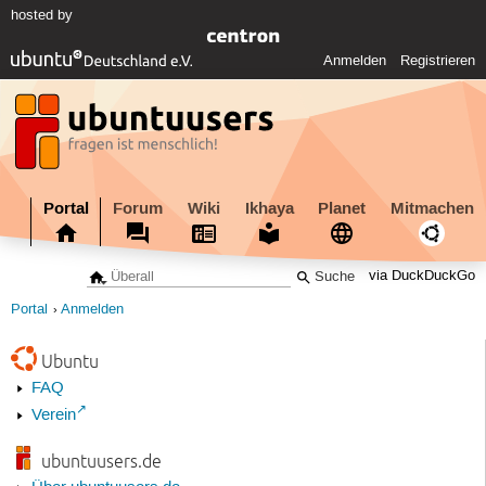
hosted by
Anmelden
Registrieren
Portal
Forum
Wiki
Ikhaya
Planet
Mitmachen
via DuckDuckGo
Portal
Anmelden
Ubuntu
FAQ
Verein
ubuntuusers.de