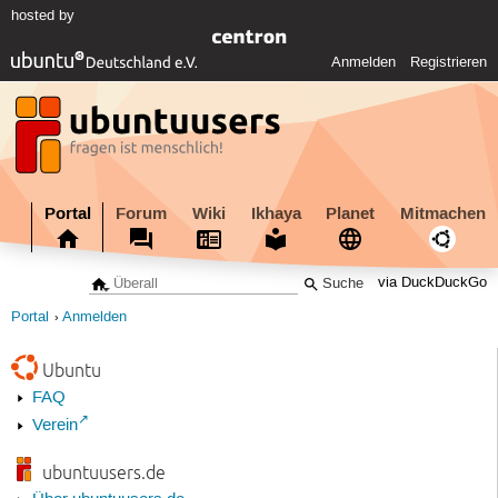
hosted by
Anmelden
Registrieren
Portal
Forum
Wiki
Ikhaya
Planet
Mitmachen
via DuckDuckGo
Portal
Anmelden
Ubuntu
FAQ
Verein
ubuntuusers.de