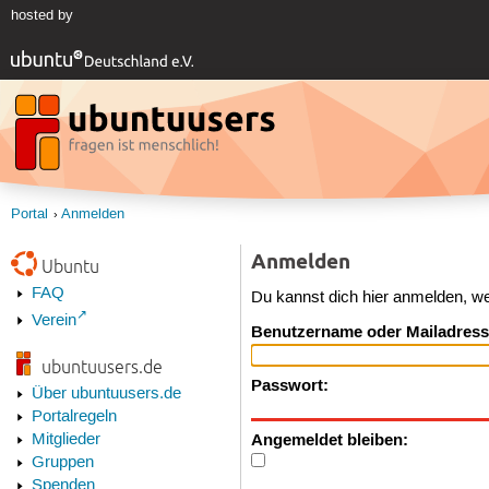
hosted by
Portal
Anmelden
Anmelden
Ubuntu
FAQ
Du kannst dich hier anmelden, w
Verein
Benutzername oder Mailadress
ubuntuusers.de
Passwort:
Über ubuntuusers.de
Portalregeln
Angemeldet bleiben:
Mitglieder
Gruppen
Spenden