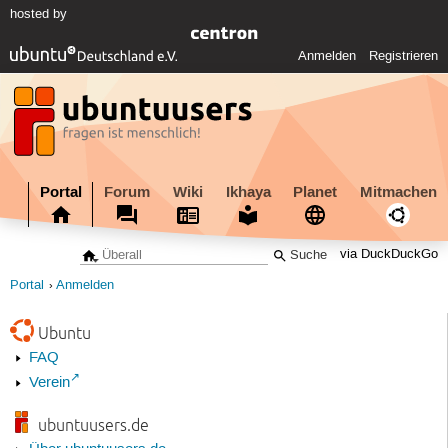
hosted by
Anmelden
Registrieren
Portal
Forum
Wiki
Ikhaya
Planet
Mitmachen
via DuckDuckGo
Portal
Anmelden
Ubuntu
FAQ
Verein
ubuntuusers.de