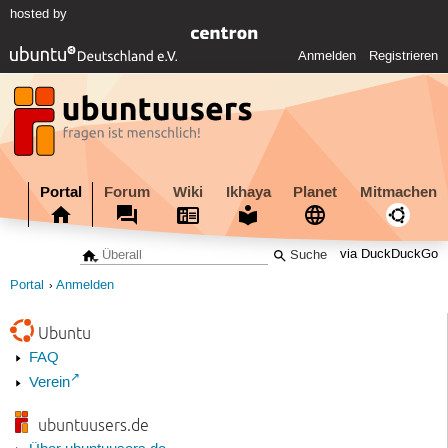
hosted by
Anmelden
Registrieren
Portal
Forum
Wiki
Ikhaya
Planet
Mitmachen
via DuckDuckGo
Portal
Anmelden
Ubuntu
FAQ
Verein
ubuntuusers.de