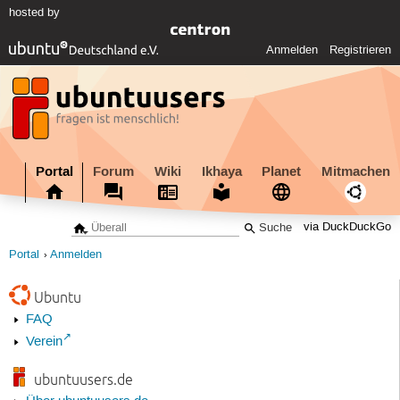
hosted by
Anmelden
Registrieren
Portal
Forum
Wiki
Ikhaya
Planet
Mitmachen
via DuckDuckGo
Portal
Anmelden
Ubuntu
FAQ
Verein
ubuntuusers.de