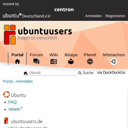
hosted by
Anmelden
Registrieren
Portal
Forum
Wiki
Ikhaya
Planet
Mitmachen
via DuckDuckGo
Portal
Anmelden
Ubuntu
FAQ
Verein
ubuntuusers.de