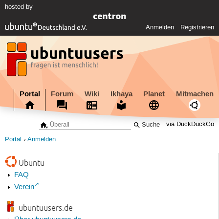
hosted by
Anmelden
Registrieren
Portal
Forum
Wiki
Ikhaya
Planet
Mitmachen
via DuckDuckGo
Portal
Anmelden
Ubuntu
FAQ
Verein
ubuntuusers.de