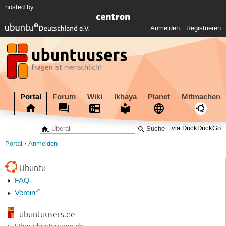
hosted by
Anmelden
Registrieren
Portal
Forum
Wiki
Ikhaya
Planet
Mitmachen
via DuckDuckGo
Portal
Anmelden
Ubuntu
FAQ
Verein
ubuntuusers.de