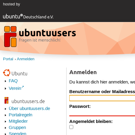
hosted by
Portal
Anmelden
Anmelden
Ubuntu
FAQ
Du kannst dich hier anmelden, w
Verein
Benutzername oder Mailadress
ubuntuusers.de
Passwort:
Über ubuntuusers.de
Portalregeln
Angemeldet bleiben:
Mitglieder
Gruppen
Spenden