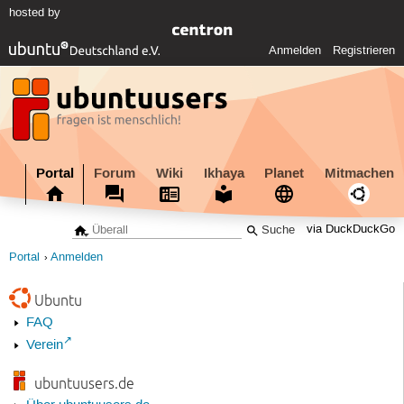
hosted by
Anmelden
Registrieren
Portal
Forum
Wiki
Ikhaya
Planet
Mitmachen
via DuckDuckGo
Portal
Anmelden
Ubuntu
FAQ
Verein
ubuntuusers.de