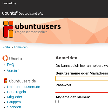
hosted by
Portal
Anmelden
Anmelden
Ubuntu
FAQ
Du kannst dich hier anmelden, w
Verein
Benutzername oder Mailadress
ubuntuusers.de
Passwort:
Über ubuntuusers.de
Portalregeln
Angemeldet bleiben:
Mitglieder
Gruppen
Spenden