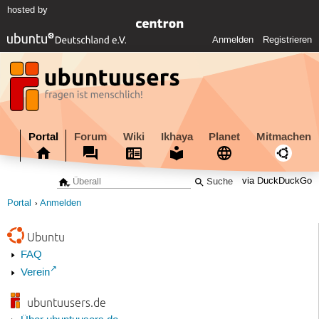
hosted by
Anmelden
Registrieren
Portal
Forum
Wiki
Ikhaya
Planet
Mitmachen
via DuckDuckGo
Portal
Anmelden
Ubuntu
FAQ
Verein
ubuntuusers.de