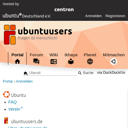
hosted by
Anmelden
Registrieren
Portal
Forum
Wiki
Ikhaya
Planet
Mitmachen
via DuckDuckGo
Portal
Anmelden
Ubuntu
FAQ
Verein
ubuntuusers.de