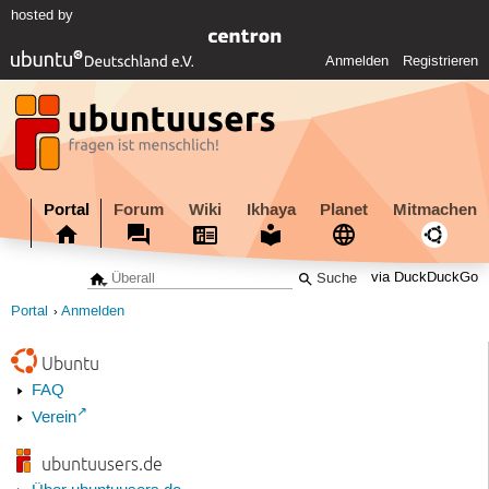
hosted by
Anmelden
Registrieren
Portal
Forum
Wiki
Ikhaya
Planet
Mitmachen
via DuckDuckGo
Portal
Anmelden
Ubuntu
FAQ
Verein
ubuntuusers.de