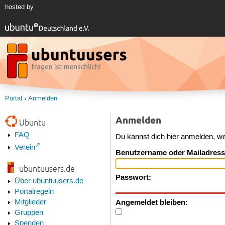
hosted by
Portal
Anmelden
Anmelden
Ubuntu
FAQ
Du kannst dich hier anmelden, w
Verein
Benutzername oder Mailadress
ubuntuusers.de
Passwort:
Über ubuntuusers.de
Portalregeln
Angemeldet bleiben:
Mitglieder
Gruppen
Spenden