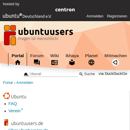
hosted by
Anmelden
Registrieren
Portal
Forum
Wiki
Ikhaya
Planet
Mitmachen
via DuckDuckGo
Portal
Anmelden
Ubuntu
FAQ
Verein
ubuntuusers.de