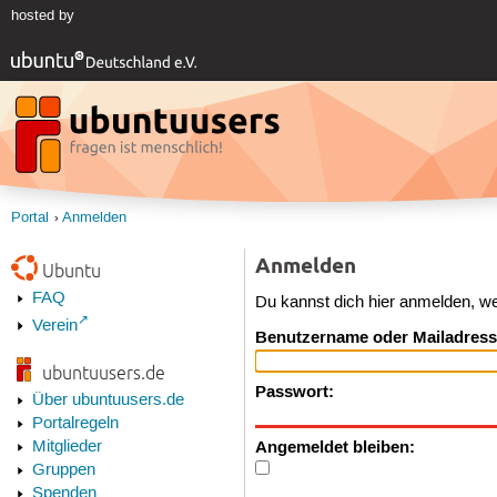
hosted by
Portal
Anmelden
Anmelden
Ubuntu
FAQ
Du kannst dich hier anmelden, w
Verein
Benutzername oder Mailadress
ubuntuusers.de
Passwort:
Über ubuntuusers.de
Portalregeln
Angemeldet bleiben:
Mitglieder
Gruppen
Spenden