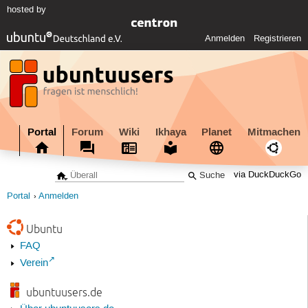
hosted by
Anmelden
Registrieren
Portal
Forum
Wiki
Ikhaya
Planet
Mitmachen
via DuckDuckGo
Portal
Anmelden
Ubuntu
FAQ
Verein
ubuntuusers.de