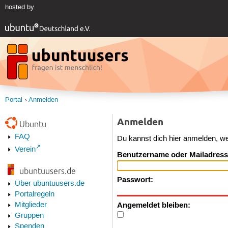
hosted by
Portal
Anmelden
Anmelden
Ubuntu
FAQ
Du kannst dich hier anmelden, w
Verein
Benutzername oder Mailadress
ubuntuusers.de
Passwort:
Über ubuntuusers.de
Portalregeln
Angemeldet bleiben:
Mitglieder
Gruppen
Spenden