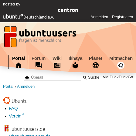
hosted by
Anmelden
Registrieren
Portal
Forum
Wiki
Ikhaya
Planet
Mitmachen
via DuckDuckGo
Portal
Anmelden
Ubuntu
FAQ
Verein
ubuntuusers.de