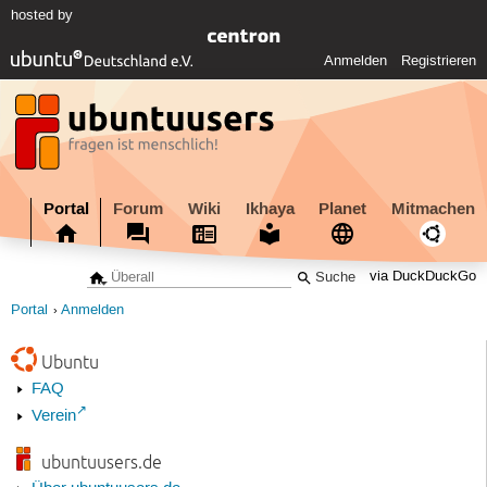
hosted by
Anmelden
Registrieren
Portal
Forum
Wiki
Ikhaya
Planet
Mitmachen
via DuckDuckGo
Portal
Anmelden
Ubuntu
FAQ
Verein
ubuntuusers.de