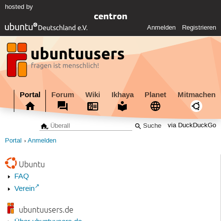
hosted by
Anmelden
Registrieren
Portal
Forum
Wiki
Ikhaya
Planet
Mitmachen
via DuckDuckGo
Portal
Anmelden
Ubuntu
FAQ
Verein
ubuntuusers.de