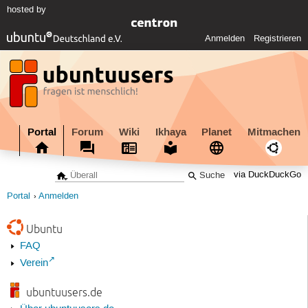
hosted by
Anmelden
Registrieren
Portal
Forum
Wiki
Ikhaya
Planet
Mitmachen
via DuckDuckGo
Portal
Anmelden
Ubuntu
FAQ
Verein
ubuntuusers.de