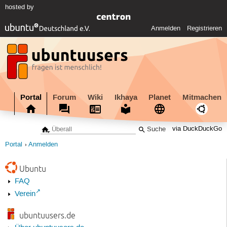
hosted by
Anmelden
Registrieren
Portal
Forum
Wiki
Ikhaya
Planet
Mitmachen
via DuckDuckGo
Portal
Anmelden
Ubuntu
FAQ
Verein
ubuntuusers.de