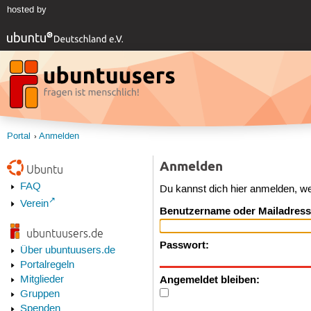
hosted by
Portal
Anmelden
Anmelden
Ubuntu
FAQ
Du kannst dich hier anmelden, w
Verein
Benutzername oder Mailadress
ubuntuusers.de
Passwort:
Über ubuntuusers.de
Portalregeln
Angemeldet bleiben:
Mitglieder
Gruppen
Spenden