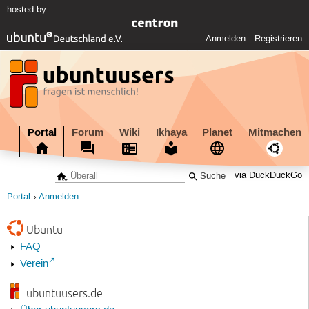
hosted by
Anmelden
Registrieren
Portal
Forum
Wiki
Ikhaya
Planet
Mitmachen
via DuckDuckGo
Portal
Anmelden
Ubuntu
FAQ
Verein
ubuntuusers.de