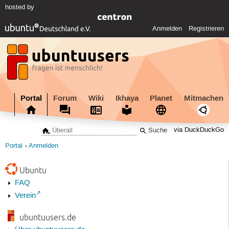
hosted by
Anmelden
Registrieren
Portal
Forum
Wiki
Ikhaya
Planet
Mitmachen
via DuckDuckGo
Portal
Anmelden
Ubuntu
FAQ
Verein
ubuntuusers.de