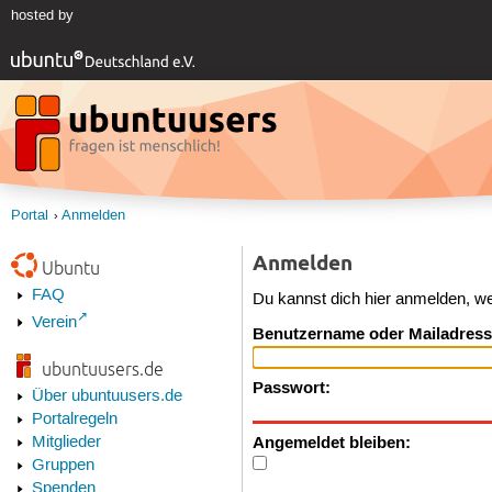
hosted by
Portal
Anmelden
Anmelden
Ubuntu
FAQ
Du kannst dich hier anmelden, w
Verein
Benutzername oder Mailadress
ubuntuusers.de
Passwort:
Über ubuntuusers.de
Portalregeln
Angemeldet bleiben:
Mitglieder
Gruppen
Spenden