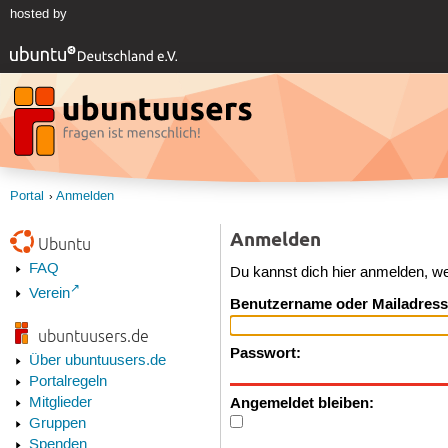
hosted by
Portal
Anmelden
Anmelden
Ubuntu
FAQ
Du kannst dich hier anmelden, w
Verein
Benutzername oder Mailadress
ubuntuusers.de
Passwort:
Über ubuntuusers.de
Portalregeln
Angemeldet bleiben:
Mitglieder
Gruppen
Spenden