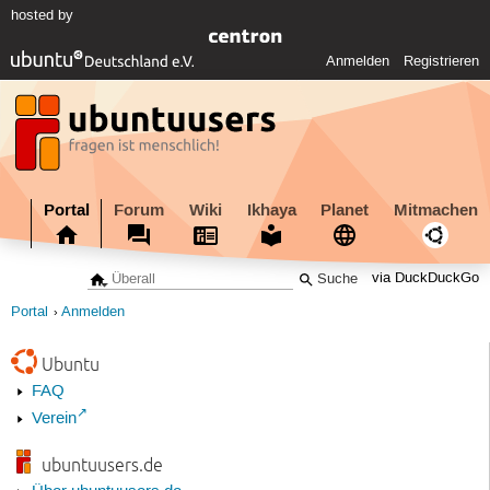
hosted by
Anmelden
Registrieren
Portal
Forum
Wiki
Ikhaya
Planet
Mitmachen
via DuckDuckGo
Portal
Anmelden
Ubuntu
FAQ
Verein
ubuntuusers.de