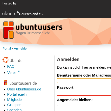
hosted by
Portal
Anmelden
Anmelden
Ubuntu
FAQ
Du kannst dich hier anmelden, w
Verein
Benutzername oder Mailadress
ubuntuusers.de
Passwort:
Über ubuntuusers.de
Portalregeln
Angemeldet bleiben:
Mitglieder
Gruppen
Spenden