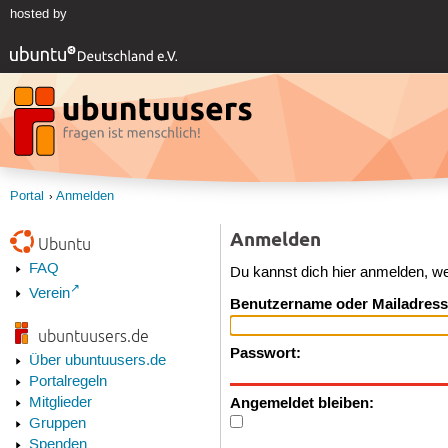
hosted by
Portal
Anmelden
Anmelden
Ubuntu
FAQ
Du kannst dich hier anmelden, w
Verein
Benutzername oder Mailadress
ubuntuusers.de
Passwort:
Über ubuntuusers.de
Portalregeln
Angemeldet bleiben:
Mitglieder
Gruppen
Spenden