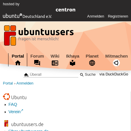
hosted by
Anmelden
Registrieren
Portal
Forum
Wiki
Ikhaya
Planet
Mitmachen
via DuckDuckGo
Portal
Anmelden
Ubuntu
FAQ
Verein
ubuntuusers.de