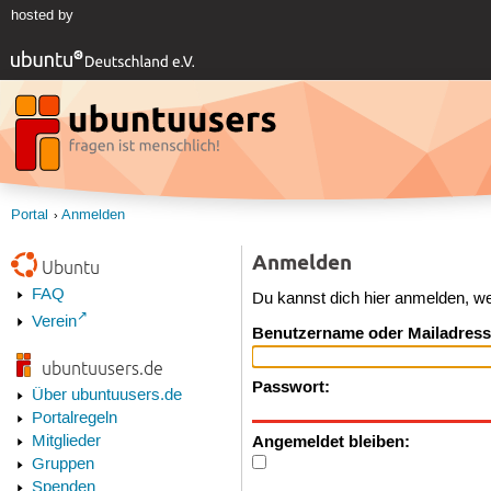
hosted by
Portal
Anmelden
Anmelden
Ubuntu
FAQ
Du kannst dich hier anmelden, w
Verein
Benutzername oder Mailadress
ubuntuusers.de
Passwort:
Über ubuntuusers.de
Portalregeln
Angemeldet bleiben:
Mitglieder
Gruppen
Spenden