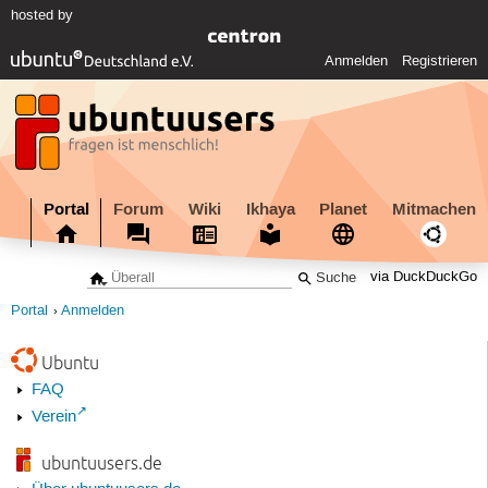
hosted by
Anmelden
Registrieren
Portal
Forum
Wiki
Ikhaya
Planet
Mitmachen
via DuckDuckGo
Portal
Anmelden
Ubuntu
FAQ
Verein
ubuntuusers.de