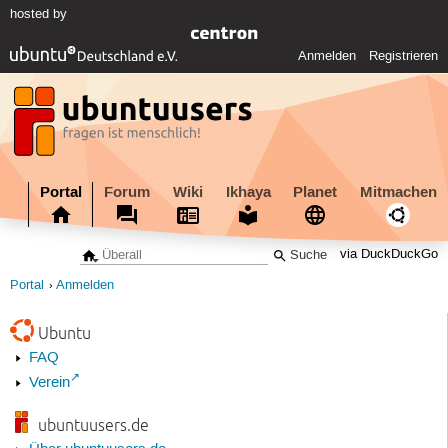
hosted by
Anmelden
Registrieren
Portal
Forum
Wiki
Ikhaya
Planet
Mitmachen
via DuckDuckGo
Portal
Anmelden
Ubuntu
FAQ
Verein
ubuntuusers.de