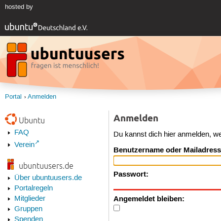
hosted by
Portal
Anmelden
Anmelden
Ubuntu
FAQ
Du kannst dich hier anmelden, w
Verein
Benutzername oder Mailadress
ubuntuusers.de
Passwort:
Über ubuntuusers.de
Portalregeln
Angemeldet bleiben:
Mitglieder
Gruppen
Spenden