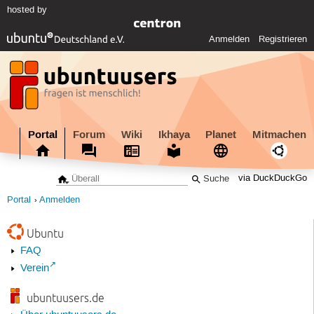
hosted by
Anmelden
Registrieren
Portal
Forum
Wiki
Ikhaya
Planet
Mitmachen
via DuckDuckGo
Portal
Anmelden
Ubuntu
FAQ
Verein
ubuntuusers.de