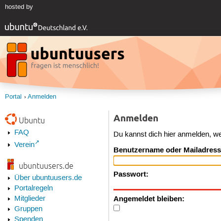
hosted by
Portal
Anmelden
Anmelden
Ubuntu
FAQ
Du kannst dich hier anmelden, w
Verein
Benutzername oder Mailadress
ubuntuusers.de
Passwort:
Über ubuntuusers.de
Portalregeln
Angemeldet bleiben:
Mitglieder
Gruppen
Spenden