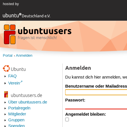
hosted by
Portal
Anmelden
Anmelden
Ubuntu
FAQ
Du kannst dich hier anmelden, w
Verein
Benutzername oder Mailadress
ubuntuusers.de
Passwort:
Über ubuntuusers.de
Portalregeln
Angemeldet bleiben:
Mitglieder
Gruppen
Spenden