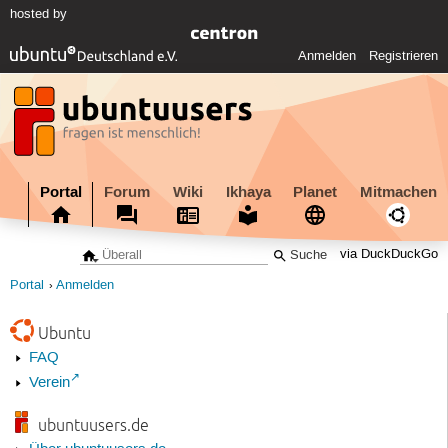
hosted by
Anmelden
Registrieren
Portal
Forum
Wiki
Ikhaya
Planet
Mitmachen
via DuckDuckGo
Portal
Anmelden
Ubuntu
FAQ
Verein
ubuntuusers.de